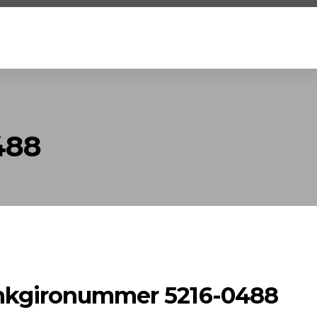
488
bankgironummer 5216-0488